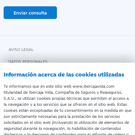
Enviar consulta
AVISO LEGAL
DATOS PERSONALES
Información acerca de las cookies utilizadas
POLÍTICA DE COOKIES
ATENCIÓN AL CLIENTE
Te informamos que en este sitio web www.ibercajavida.com
titularidad de Ibercaja Vida, Compañía de Seguros y Reaseguros,
CANAL INTERNO DE COMUNICACIÓN
S.A.U., se utilizan cookies propias técnicas que permiten el acceso a
la navegación y a los servicios que se ofrecen en el sitio web. Estas
DECLARACIÓN DE ACCESIBILIDAD
cookies están exceptuadas de tu consentimiento en la medida en que
son estrictamente necesarias para la prestación de los servicios
solicitados en el sitio web
(incluyendo la utilización de elementos de
seguridad durante la navegación, la habilitación de contenidos
dinámicos y la descarga de contenidos para la difusión de videos o